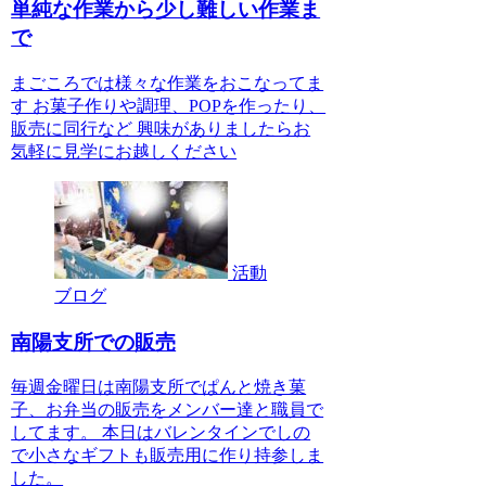
単純な作業から少し難しい作業ま
で
まごころでは様々な作業をおこなってま
す お菓子作りや調理、POPを作ったり、
販売に同行など 興味がありましたらお
気軽に見学にお越しください
活動
ブログ
南陽支所での販売
毎週金曜日は南陽支所でぱんと焼き菓
子、お弁当の販売をメンバー達と職員で
してます。 本日はバレンタインでしの
で小さなギフトも販売用に作り持参しま
した。