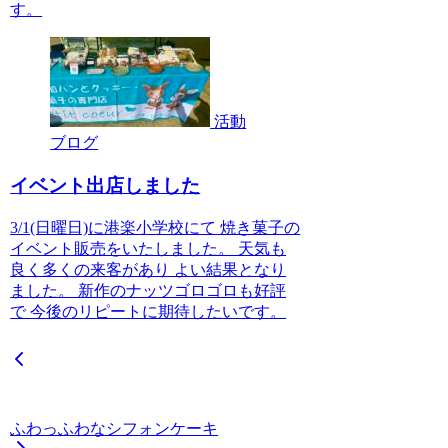
す。
活動
ブログ
イベント出店しました
3/1(日曜日)に港楽小学校にて 焼き菓子の
イベント販売をいたしました。 天気も
良く多くの来客があり よい結果となり
ました。 新作のナッツゴロゴロも好評
で 今後のリピートに期待したいです。
ふわっふわなシフォンケーキ